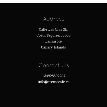
Address
Calle Las Olas 2B,
Costa Teguise, 35508
Lanzarote
Canary Islands
Contact Us
+34928592264
info@cremecafe.es