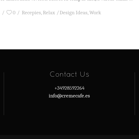
s
0
Recepies
,
Relax
Design Ideas
,
Work
Contact Us
+34928592264
info@cremecafe.es