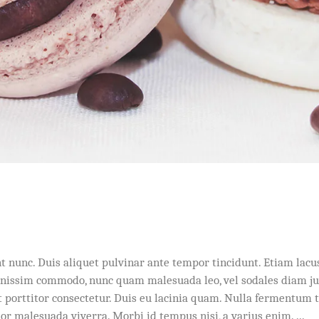
idunt nunc. Duis aliquet pulvinar ante tempor tincidunt. Etiam l
dignissim commodo, nunc quam malesuada leo, vel sodales diam j
porttitor consectetur. Duis eu lacinia quam. Nulla fermentum tu
olor malesuada viverra. Morbi id tempus nisi, a varius enim.