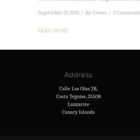
September 21, 2016
By
Creme
3 Comment
READ MORE
Address
Calle Las Olas 2B,
Costa Teguise, 35508
Lanzarote
Canary Islands